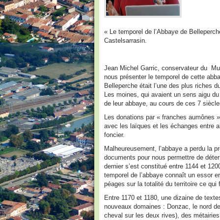
« Le temporel de l’Abbaye de Belleperc
Castelsarrasin.
Jean Michel Garric, conservateur du Mus
nous présenter le temporel de cette abba
Belleperche était l’une des plus riches d
Les moines, qui avaient un sens aigu du 
de leur abbaye, au cours de ces 7 siècle
Les donations par « franches aumônes », 
avec les laïques et les échanges entre a
foncier.
Malheureusement, l’abbaye a perdu la pre
documents pour nous permettre de déterm
dernier s’est constitué entre 1144 et 1200
temporel de l’abbaye connaît un essor 
péages sur la totalité du territoire ce q
Entre 1170 et 1180, une dizaine de text
nouveaux domaines : Donzac, le nord de 
cheval sur les deux rives), des métairie