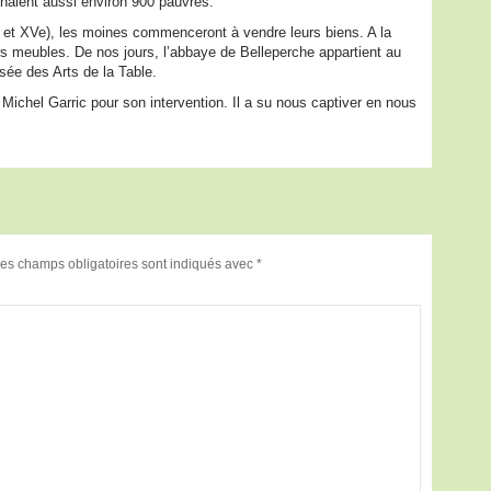
naient aussi environ 900 pauvres.
 et XVe), les moines commenceront à vendre leurs biens. A la
eurs meubles. De nos jours, l’abbaye de Belleperche appartient au
ée des Arts de la Table.
chel Garric pour son intervention. Il a su nous captiver en nous
es champs obligatoires sont indiqués avec
*