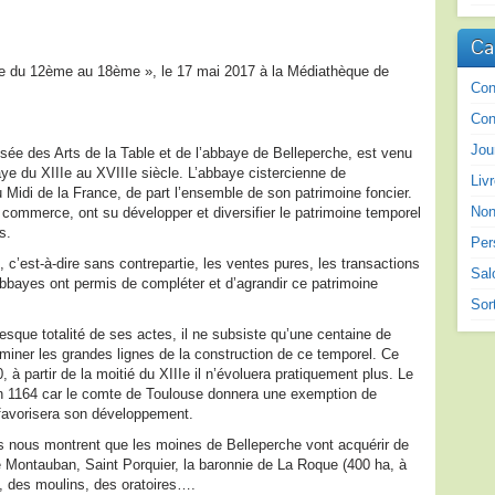
Ca
he du 12ème au 18ème », le 17 mai 2017 à la Médiathèque de
Con
Con
Jou
ée des Arts de la Table et de l’abbaye de Belleperche, est venu
ye du XIIIe au XVIIIe siècle. L’abbaye cistercienne de
Liv
u Midi de la France, de part l’ensemble de son patrimoine foncier.
Non
commerce, ont su développer et diversifier le patrimoine temporel
s.
Per
c’est-à-dire sans contrepartie, les ventes pures, les transactions
Sal
bbayes ont permis de compléter et d’agrandir ce patrimoine
Sor
sque totalité de ses actes, il ne subsiste qu’une centaine de
iner les grandes lignes de la construction de ce temporel. Ce
, à partir de la moitié du XIIIe il n’évoluera pratiquement plus. Le
en 1164 car le comte de Toulouse donnera une exemption de
ui favorisera son développement.
es nous montrent que les moines de Belleperche vont acquérir de
Montauban, Saint Porquier, la baronnie de La Roque (400 ha, à
s, des moulins, des oratoires….