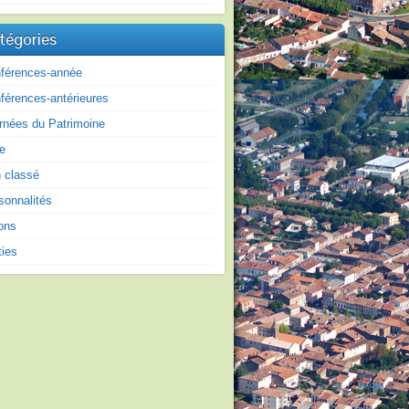
tégories
férences-année
férences-antérieures
rnées du Patrimoine
re
 classé
sonnalités
ons
ties