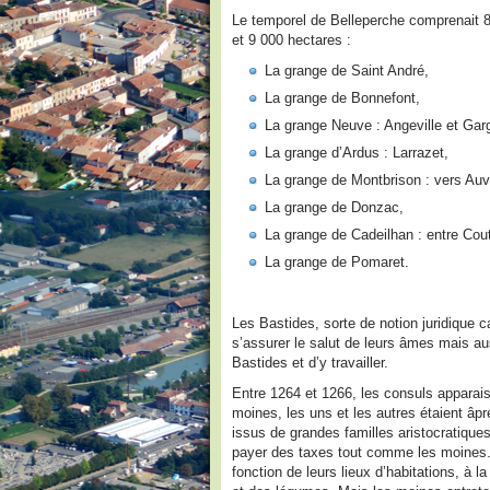
Le temporel de Belleperche comprenait 8
et 9 000 hectares :
La grange de Saint André,
La grange de Bonnefont,
La grange Neuve : Angeville et Garg
La grange d’Ardus : Larrazet,
La grange de Montbrison : vers Auvi
La grange de Donzac,
La grange de Cadeilhan : entre Cout
La grange de Pomaret.
Les Bastides, sorte de notion juridique 
s’assurer le salut de leurs âmes mais aus
Bastides et d’y travailler.
Entre 1264 et 1266, les consuls apparais
moines, les uns et les autres étaient âpr
issus de grandes familles aristocratique
payer des taxes tout comme les moines. 
fonction de leurs lieux d’habitations, à