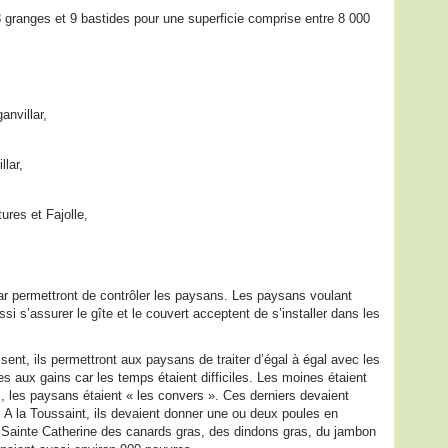
 granges et 9 bastides pour une superficie comprise entre 8 000
anvillar,
llar,
ures et Fajolle,
car permettront de contrôler les paysans. Les paysans voulant
si s’assurer le gîte et le couvert acceptent de s’installer dans les
sent, ils permettront aux paysans de traiter d’égal à égal avec les
es aux gains car les temps étaient difficiles. Les moines étaient
s, les paysans étaient « les convers ». Ces derniers devaient
A la Toussaint, ils devaient donner une ou deux poules en
 la Sainte Catherine des canards gras, des dindons gras, du jambon