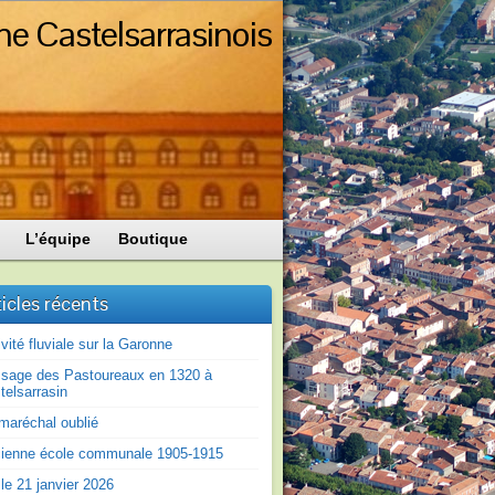
ne Castelsarrasinois
L’équipe
Boutique
ticles récents
ivité fluviale sur la Garonne
sage des Pastoureaux en 1320 à
telsarrasin
maréchal oublié
ienne école communale 1905-1915
le 21 janvier 2026