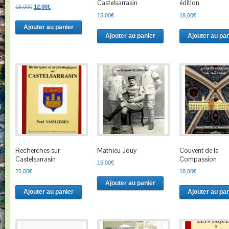
Castelsarrasin
édition
Le
Le
15,00
€
12,00
€
prix
prix
15,00
€
18,00
€
initial
actuel
Ajouter au panier
était :
est :
Ajouter au panier
Ajouter au pan
15,00€.
12,00€.
Recherches sur
Mathieu Jouy
Couvent de la
Castelsarrasin
Compassion
15,00
€
25,00
€
18,00
€
Ajouter au panier
Ajouter au panier
Ajouter au pan