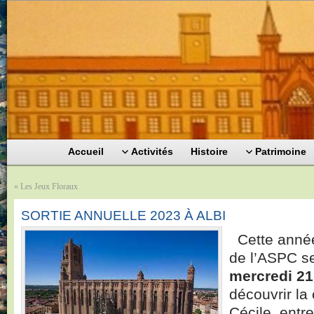
Accueil
Activités
Histoire
Patrimoine
«
Les Jeux Floraux
SORTIE ANNUELLE 2023 À ALBI
Cette année
de l’ASPC se
mercredi 21
découvrir la
Cécile, entre