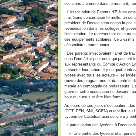
décisions à prendre dans le moment, renc
L’Association de Parents d’Elèves organ
mai. Sans concertation formelle, un cert
président de l’association donna la posi
revendication dans les collèges et lycée
l’association. Le représentant de la munic
des équipements scolaires. Celui-ci mis l’
périscolaires communaux.
Des parents invectivaient l’arrêt de trav
dans l’immédiat pour ceux qui passent l
aux représentants du Comité d’Action Lyc
présenter leur action. Il y eu quatre inte
lycées avec tous les acteurs « les lycéen
œuvre des programmes et du contrôle de
menée en compagnie de professeurs. L’a
grève et cette occupation ne devaient pas
bout du cursus et être bien formé.
Au cours de ces jours d’occupation, des 
(CGT, FEN, SNI, SGEN) eurent lieu au L
Lycéen de Castelsarrasin convié à y parti
La participation des lycéens à l’occupatio
Une partie des lycéens était pensio