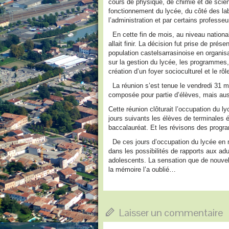
cours de physique, de chimie et de scien
fonctionnement du lycée, du côté des labo
l’administration et par certains professeu
En cette fin de mois, au niveau national l
allait finir. La décision fut prise de pré
population castelsarrasinoise en organisa
sur la gestion du lycée, les programmes,
création d’un foyer socioculturel et le rô
La réunion s’est tenue le vendredi 31 m
composée pour partie d’élèves, mais aus
Cette réunion clôturait l’occupation du ly
jours suivants les élèves de terminales é
baccalauréat. Et les révisons des prog
De ces jours d’occupation du lycée en ma
dans les possibilités de rapports aux adu
adolescents. La sensation que de nouvell
la mémoire l’a oublié…
Laisser un commentaire