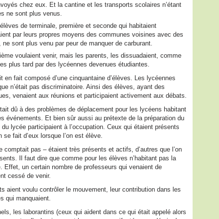
voyés chez eux. Et la cantine et les transports scolaires n’étant
es ne sont plus venus.
 élèves de terminale, première et seconde qui habitaient
naient par leurs propres moyens des communes voisines avec des
, ne sont plus venu par peur de manquer de carburant.
sième voulaient venir, mais les parents, les dissuadaient, comme
es plus tard par des lycéennes devenues étudiantes.
it en fait composé d’une cinquantaine d’élèves. Les lycéennes
ue n’était pas discriminatoire. Ainsi des élèves, ayant des
es, venaient aux réunions et participaient activement aux débats.
 était dû à des problèmes de déplacement pour les lycéens habitant
des événements. Et bien sûr aussi au prétexte de la préparation du
u lycée participaient à l’occupation. Ceux qui étaient présents
 se fait d’eux lorsque l’on est élève.
 comptait pas – étaient très présents et actifs, d’autres que l’on
ents. Il faut dire que comme pour les élèves n’habitant pas la
é. Effet, un certain nombre de professeurs qui venaient de
ent cessé de venir.
 aient voulu contrôler le mouvement, leur contribution dans les
es qui manquaient.
ls, les laborantins (ceux qui aident dans ce qui était appelé alors