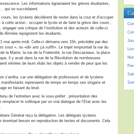
ervescence. Les informations égrainaient les grèves étudiantes,
.… qui se succédaient.
Ca
 cours, les lycéens décidèrent de rester dans la cour et d’occuper
 à cette action : occuper le lycée et de faire la grève des cours ;
Con
; engager une critique de l’institution et des acteurs de celle-ci.
Con
 illimitée rejoignirent les étudiants.
Jou
21 mai après-midi. Celle-ci démarra vers 15h, précédée par des
es sous
», ou «
dix ans ça suffit
». Le trajet empruntait la rue du
Liv
 de la Mairie, la rue de la Fraternité, la rue Descazeaux, la place
Non
poque, il y avait dans la rue de la Révolution de nombreuses
ent retirées de leurs étals les objets à vendre de peur que les
Per
Sal
ion s’arrêta, car une délégation de professeurs et de lycéens
es manifestants reprenaient de temps en temps ses slogans et
Sor
age en faisant du bruit.
nu de l’entretien avec le sous-préfet : présentation des
remplacer le soliloque par un vrai dialogue de l’Etat avec les
.
crétaire Général reçu la délégation. Les délégués lycéens
ur éventuel besoin en reproduction de textes et documents. Cela