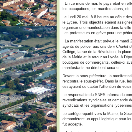
En ce mois de mai, le pays était en eff
les occupations, les manifestations, etc
Le lundi 20 mai, à 8 heures au début des
le Lycée. Trois objectifs étaient assignés
organiser une manifestation dans la ville 
Les professeurs en grève pour une période
La manifestation était prévue le mardi 
agents de police, aux cris de «
Charlot d
Collège, la rue de la Révolution, la place
de la Mairie et le retour au Lycée. A l’é
boutiques de commerçants, celles-ci avai
manifestants ne dérobent ceux-ci.
Devant la sous-préfecture, la manifestat
rencontra le sous-préfet. Dans la rue, l
essayaient de capter l’attention du voisin
Le responsable du SNES informa du conte
revendications syndicales et demande de 
syndicats et les organisations lycéennes
Le cortège repartit vers la Mairie, le Se
demandèrent un appui logistique pour le
fut accepté.