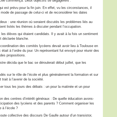
cée commença. Deux objectifs se dégagèrent :
i est prévu pour la fin juin. En effet, vu les circonstances, il
e mode de passage de celui-ci et de reconsidérer les dates
 deux : une réunion où seraient discutés les problèmes liés au
ient listés les thèmes à discuter pendant l’occupation.
les élèves qui étaient candidats. Il y avait à la fois un sentiment
it déclarée blanche.
e coordination des comités lycéens devait avoir lieu à Toulouse en
 était à l’ordre du jour. Un représentant fut envoyé pour réunir des
 des propositions.
tre décida que le bac se déroulerait début juillet, que les
s sur le rôle de l’école et plus généralement la formation et sur
rait à l’avenir de la société.
er tous les jours des débats : un pour la matinée et un pour
on des centres d’intérêt généraux : De quelle éducation avons-
icipation des lycéens et des parents ? Comment organiser les
uelle à l’école ?
coute collective des discours De Gaulle autour d’un transistor,