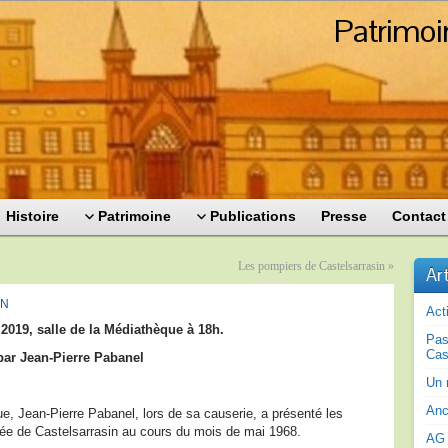
Patrimoi
Histoire
Patrimoine
Publications
Presse
Contact
Les pompiers de Castelsarrasin
»
Ar
IN
Act
019, salle de la Médiathèque à 18h.
Pas
Cas
 par Jean-Pierre Pabanel
Un 
Anc
e, Jean-Pierre Pabanel, lors de sa causerie, a présenté les
ée de Castelsarrasin au cours du mois de mai 1968.
AG 