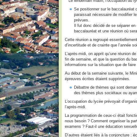
Le lendemain matin, l’occupation du ly
Se positionner sur le baccalauréat qu
paraissait nécessaire de modifier l
prévues.
Il fut donc décidé de se séparer en
baccalauréat et une réunion où sera
Cette réunion a regroupé essentiellement 
d’incertitude et de crainte que l’année so
L’après-midi, on apprit qu’une réunion d
fin de semaine, et que la question du bac
informations sur la situation que de faire
Au début de la semaine suivante, le Minis
épreuves écrites étaient supprimées.
Débattre de thèmes qui sont demandé
des thèmes plus sociétaux ou ayant t
L’occupation du lycée prévoyait d’organis
l’après-midi.
La programmation de ceux-ci était foncti
nous besoin ? Comment organiser la part
examens ? Faut-il une éducation sex
D’autres étaient liés à la conjoncture : é