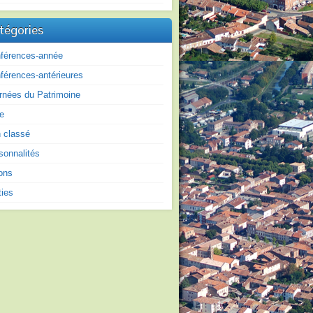
tégories
férences-année
férences-antérieures
rnées du Patrimoine
re
 classé
sonnalités
ons
ties