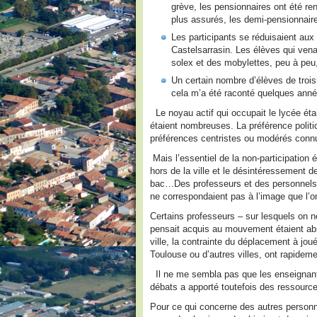
grève, les pensionnaires ont été ren
plus assurés, les demi-pensionnair
Les participants se réduisaient aux
Castelsarrasin. Les élèves qui ve
solex et des mobylettes, peu à peu
Un certain nombre d’élèves de troi
cela m’a été raconté quelques anné
Le noyau actif qui occupait le lycée éta
étaient nombreuses. La préférence politiq
préférences centristes ou modérés connu
Mais l’essentiel de la non-participation
hors de la ville et le désintéressement 
bac…Des professeurs et des personnels d
ne correspondaient pas à l’image que l’on
Certains professeurs – sur lesquels on ne
pensait acquis au mouvement étaient abs
ville, la contrainte du déplacement à jou
Toulouse ou d’autres villes, ont rapidem
Il ne me sembla pas que les enseignants
débats a apporté toutefois des ressourc
Pour ce qui concerne des autres personne