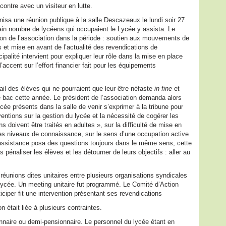
ontre avec un visiteur en lutte.
isa une réunion publique à la salle Descazeaux le lundi soir 27
ain nombre de lycéens qui occupaient le Lycée y assista. Le
tion de l’association dans la période : soutien aux mouvements de
s et mise en avant de l’actualité des revendications de
ipalité intervient pour expliquer leur rôle dans la mise en place
accent sur l’effort financier fait pour les équipements
ail des élèves qui ne pourraient que leur être néfaste
in fine
et
e bac cette année. Le président de l’association demanda alors
ée présents dans la salle de venir s’exprimer à la tribune pour
rventions sur la gestion du lycée et la nécessité de cogérer les
s doivent être traités en adultes », sur la difficulté de mise en
s niveaux de connaissance, sur le sens d’une occupation active
ssistance posa des questions toujours dans le même sens, cette
 pénaliser les élèves et les détourner de leurs objectifs : aller au
réunions dites unitaires entre plusieurs organisations syndicales
ycée. Un meeting unitaire fut programmé. Le Comité d’Action
ciper fit une intervention présentant ses revendications
n était liée à plusieurs contraintes.
nnaire ou demi-pensionnaire. Le personnel du lycée étant en