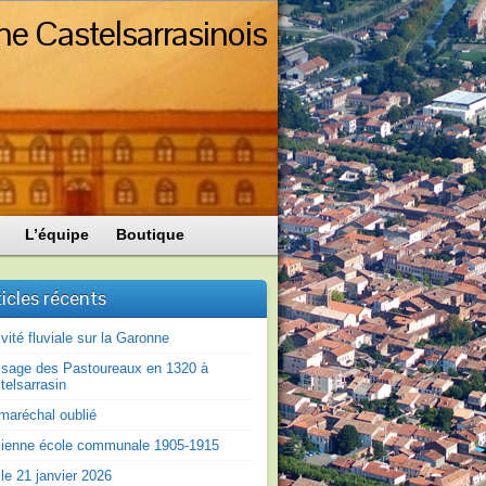
ne Castelsarrasinois
L’équipe
Boutique
ticles récents
ivité fluviale sur la Garonne
sage des Pastoureaux en 1320 à
telsarrasin
maréchal oublié
ienne école communale 1905-1915
le 21 janvier 2026