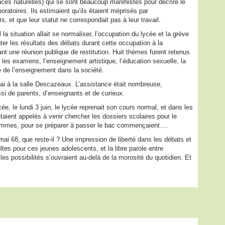
ces naturelles) qui se sont beaucoup manifestés pour décrire le
ratoires. Ils estimaient qu’ils étaient méprisés par
rs, et que leur statut ne correspondait pas à leur travail.
a situation allait se normaliser, l’occupation du lycée et la grève
senter les résultats des débats durant cette occupation à la
nt une réunion publique de restitution. Huit thèmes furent retenus
 les examens, l’enseignement artistique, l’éducation sexuelle, la
le de l’enseignement dans la société.
ai à la salle Descazeaux. L’assistance était nombreuse,
si de parents, d’enseignants et de curieux.
cée, le lundi 3 juin, le lycée reprenait son cours normal, et dans les
taient appelés à venir chercher les dossiers scolaires pour le
rammes, pour se préparer à passer le bac commençaient….
i 68, que reste-il ? Une impression de liberté dans les débats et
ltes pour ces jeunes adolescents, et la libre parole entre
es possibilités s’ouvraient au-delà de la morosité du quotidien. Et