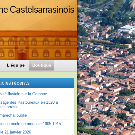
ne Castelsarrasinois
L’équipe
Boutique
ticles récents
ivité fluviale sur la Garonne
sage des Pastoureaux en 1320 à
telsarrasin
maréchal oublié
ienne école communale 1905-1915
le 21 janvier 2026