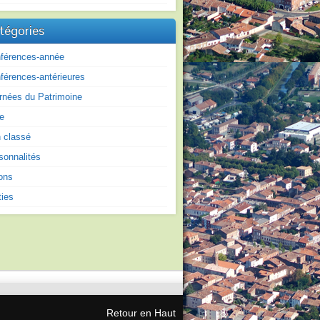
tégories
férences-année
férences-antérieures
rnées du Patrimoine
re
 classé
sonnalités
ons
ties
Retour en Haut