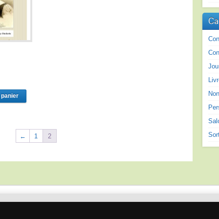
Ca
Con
Con
Jou
Liv
Non
 panier
Per
Sal
Sor
←
1
2