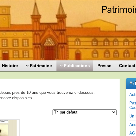
Patrimoi
Histoire
Patrimoine
Publications
Presse
Contact
Ar
epuis près de 10 ans que vous trouverez ci-dessous.
Act
ncore disponibles.
Pas
Cas
Un 
Anc
AG 