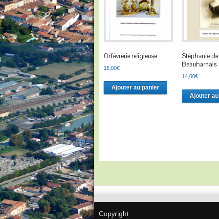
Orfèvrerie religieuse
Stéphanie de
Beauharnais
15,00
€
14,00
€
Ajouter au panier
Ajouter au
Copyright