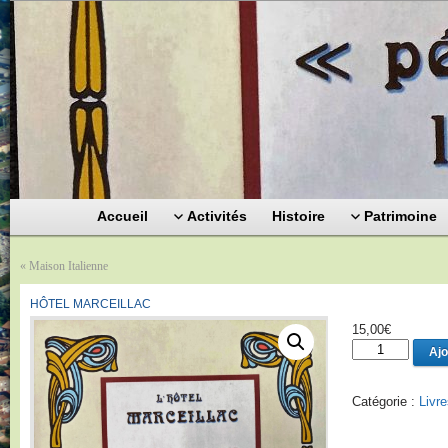
Accueil
Activités
Histoire
Patrimoine
«
Maison Italienne
HÔTEL MARCEILLAC
15,00
€
quantité
Ajo
de
Hôtel
Marceillac
Catégorie :
Livr